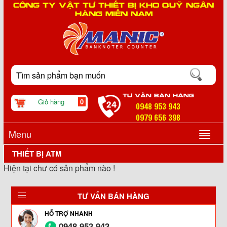
CÔNG TY VẬT TƯ THIẾT BỊ KHO QUỸ NGÂN
HÀNG MIỀN NAM
TƯ VẤN BÁN HÀNG
Giỏ hàng
0
0948 953 943
0979 656 398
Menu
THIẾT BỊ ATM
Hiện tại chư có sản phẩm nào !
▼
TƯ VẤN BÁN HÀNG
▼
HỖ TRỢ NHANH
0948 953 943