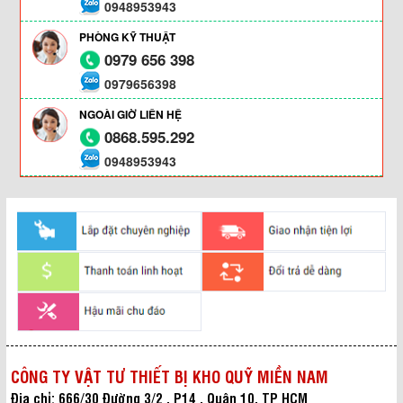
0948953943
PHÒNG KỸ THUẬT
0979 656 398
0979656398
NGOÀI GIỜ LIÊN HỆ
0868.595.292
0948953943
CÔNG TY VẬT TƯ THIẾT BỊ KHO QUỸ MIỀN NAM
Địa chỉ: 666/30 Đường 3/2 , P14 , Quận 10, TP HCM