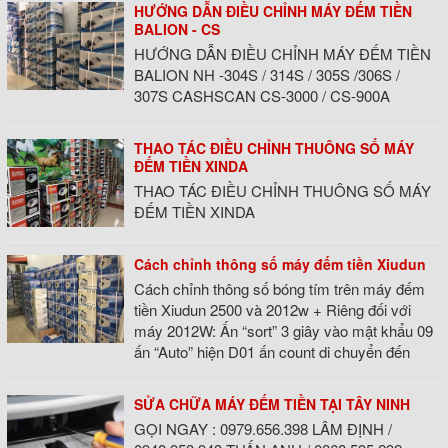
HƯỚNG DẪN ĐIỀU CHỈNH MÁY ĐẾM TIỀN
BALION - CS
HƯỚNG DẪN ĐIỀU CHỈNH MÁY ĐẾM TIỀN
BALION NH -304S / 314S / 305S /306S /
307S CASHSCAN CS-3000 / CS-900A
THAO TÁC ĐIỀU CHỈNH THUÔNG SỐ MÁY
▼
ĐẾM TIỀN XINDA
THAO TÁC ĐIỀU CHỈNH THUÔNG SỐ MÁY
ĐẾM TIỀN XINDA
Cách chỉnh thông số máy đếm tiền Xiudun
Cách chỉnh thông số bóng tím trên máy đếm
tiền Xiudun 2500 và 2012w + Riêng đối với
máy 2012W: Ấn “sort” 3 giây vào mật khẩu 09
ấn “Auto” hiện D01 ấn count di chuyển đến
SỬA CHỮA MÁY ĐẾM TIỀN TẠI TÂY NINH
GỌI NGAY : 0979.656.398 LÂM ĐỊNH /