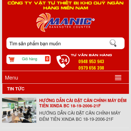
CÔNG TY VẬT TƯ THIẾT BỊ KHO QUỸ NGÂN
HÀNG MIỀN NAM
TƯ VẤN BÁN HÀNG
Giỏ hàng
0
0948 953 943
0979 656 398
Menu
TIN TỨC
HƯỚNG DẪN CÀI ĐẶT CÂN CHỈNH MÁY ĐẾM
▼
TIỀN XINDA BC 18-19-2006-21F
HƯỚNG DẪN CÀI ĐẶT CÂN CHỈNH MÁY
ĐẾM TIỀN XINDA BC 18-19-2006-21F
▼