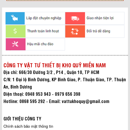
CÔNG TY VẬT TƯ THIẾT BỊ KHO QUỸ MIỀN NAM
Địa chỉ: 666/30 Đường 3/2 , P14 , Quận 10, TP HCM
C/N: 1 Đại lộ Bình Dương, KP Bình Giao, P. Thuận Giao, TP. Thuận
An, Bình Dương
Điện thoại: 0948 953 943 - 0979 656 398
Hotline: 0868 595 292 - Email: vattukhoquy@gmail.com
GIỚI THIỆU CÔNG TY
Chính sách bảo mật thông tin