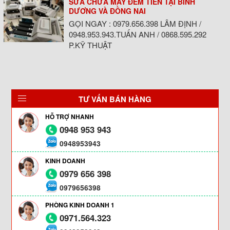
SỬA CHỮA MÁY ĐẾM TIỀN TẠI BÌNH
DƯƠNG VÀ ĐỒNG NAI
GỌI NGAY : 0979.656.398 LÂM ĐỊNH /
0948.953.943.TUẤN ANH / 0868.595.292
P.KỸ THUẬT
TƯ VẤN BÁN HÀNG
HỖ TRỢ NHANH
0948 953 943
0948953943
KINH DOANH
0979 656 398
0979656398
PHÒNG KINH DOANH 1
0971.564.323