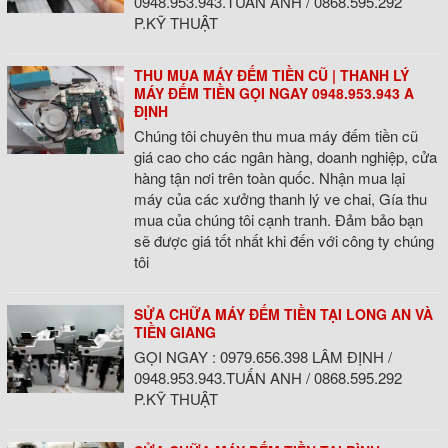
0948.953.943.TUẤN ANH / 0868.595.292
P.KỸ THUẬT
THU MUA MÁY ĐẾM TIỀN CŨ | THANH LÝ
MÁY ĐẾM TIỀN GỌI NGAY 0948.953.943 A
ĐỊNH
Chúng tôi chuyên thu mua máy đếm tiền cũ
giá cao cho các ngân hàng, doanh nghiệp, cửa
hàng tận nơi trên toàn quốc. Nhận mua lại
máy của các xưởng thanh lý ve chai, Gía thu
mua của chúng tôi cạnh tranh. Đảm bảo bạn
sẽ được giá tốt nhất khi đến với công ty chúng
tôi
SỬA CHỮA MÁY ĐẾM TIỀN TẠI LONG AN VÀ
TIỀN GIANG
GỌI NGAY : 0979.656.398 LÂM ĐỊNH /
0948.953.943.TUẤN ANH / 0868.595.292
P.KỸ THUẬT