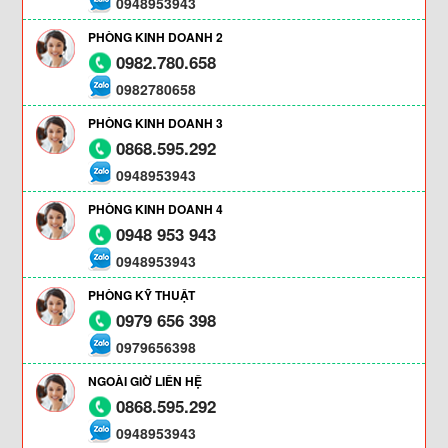
0948953943
PHÒNG KINH DOANH 2
0982.780.658
0982780658
PHÒNG KINH DOANH 3
0868.595.292
0948953943
PHÒNG KINH DOANH 4
0948 953 943
0948953943
PHÒNG KỸ THUẬT
0979 656 398
0979656398
NGOÀI GIỜ LIÊN HỆ
0868.595.292
0948953943