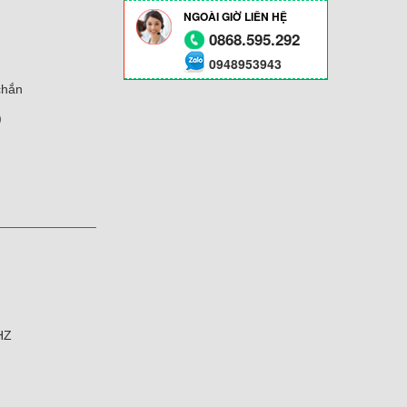
NGOÀI GIỜ LIÊN HỆ
0868.595.292
0948953943
chắn
)
HZ