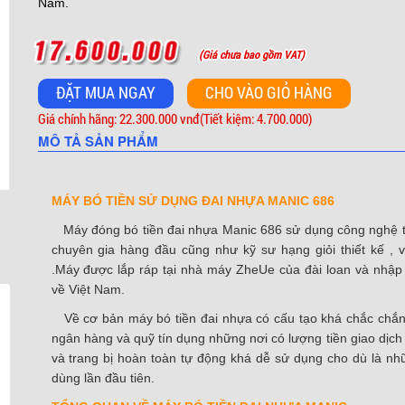
Nam.
(Giá chưa bao gồm VAT)
Giá chính hãng: 22.300.000 vnđ
(Tiết kiệm: 4.700.000)
MÔ TẢ SẢN PHẨM
MÁY BÓ TIỀN SỬ DỤNG ĐAI NHỰA MANIC 686
Máy đóng bó tiền đai nhựa Manic 686 sử dụng công nghệ t
chuyên gia hàng đầu cũng như kỹ sư hạng giỏi thiết kế ,
.Máy được lắp ráp tại nhà máy ZheUe của đài loan và nhập 
về Việt Nam.
Về cơ bản máy bó tiền đai nhựa có cấu tạo khá chắc chắn
ngân hàng và quỹ tín dụng những nơi có lượng tiền giao dịch 
và trang bị hoàn toàn tự động khá dễ sử dụng cho dù là n
dùng lần đầu tiên.