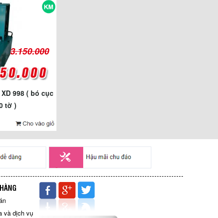
3.150.000
 XD 998 ( bó cục
0 tờ )
 HÀNG
án
 và dịch vụ