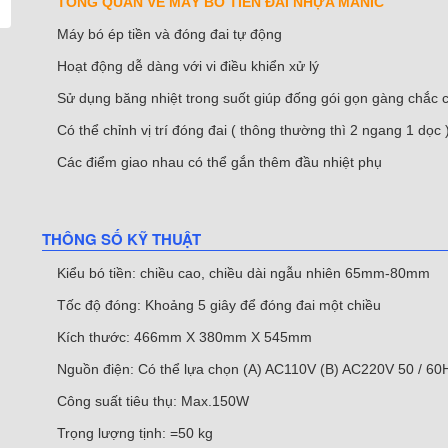
TỔNG QUAN VỀ MÁY BÓ TIỀN ĐAI NHỰA MANIC
Máy bó ép tiền và đóng đai tự động
Hoạt động dễ dàng với vi điều khiển xử lý
Sử dụng băng nhiệt trong suốt giúp đống gói gọn gàng chắc 
Có thể chỉnh vị trí đóng đai ( thông thường thì 2 ngang 1 dọc 
Các điểm giao nhau có thể gắn thêm đầu nhiệt phụ
THÔNG SỐ KỸ THUẬT
Kiểu bó tiền: chiều cao, chiều dài ngẫu nhiên 65mm-80mm
Tốc độ đóng: Khoảng 5 giây để đóng đai một chiều
Kích thước: 466mm X 380mm X 545mm
Nguồn điện: Có thể lựa chọn (A) AC110V (B) AC220V 50 / 60
Công suất tiêu thụ: Max.150W
Trọng lượng tịnh: =50 kg