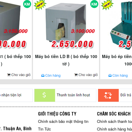
3.150.000
3.100.000
1 ( bó thếp 100
Máy bó tiền LD B ( bó thếp 100
Máy bó ép tiền
 )
tờ )
100
GIỚI THIỆU CÔNG TY
CHĂM SÓC KHÁCH
Chính sách bảo mật thông tin
Chính sách thanh to
P. Thuận An, Bình
Tin Tức
Chính sách hàng hóa