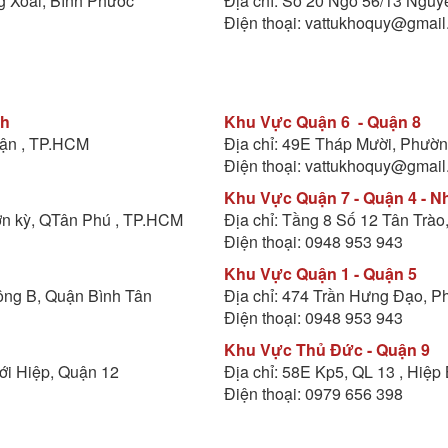
g Xoài, Bình Phước
Địa chỉ: Số 20 Ngõ 56/13 Ngu
Điện thoại: vattukhoquy@gmail
nh
Khu Vực Quận 6 - Quận 8
uận , TP.HCM
Địa chỉ: 49E Tháp Mười, Phườ
Điện thoại: vattukhoquy@gmail
Khu Vực Quận 7 - Quận 4 - N
ơn kỳ, QTân Phú , TP.HCM
Địa chỉ: Tầng 8 Số 12 Tân Trà
Điện thoại: 0948 953 943
Khu Vực Quận 1 - Quận 5
Đông B, Quận Bình Tân
Địa chỉ: 474 Trần Hưng Đạo, 
Điện thoại: 0948 953 943
Khu Vực Thủ Đức - Quận 9
ới Hiệp, Quận 12
Địa chỉ: 58E Kp5, QL 13 , Hiệ
Điện thoại: 0979 656 398