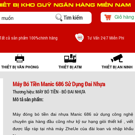
HIẾT BỊ KHO QUỸ NGÂN HÀNG MIỀN NAM
Giỏ hàng
Tất cả sản phẩm 100%chính hãng
Tư Vấn 24/7 Miễn Phí
THIẾT BỊ VĂN PHÒNG
THIẾT BỊ ATM
THIẾT BỊ AN NINH
Máy Bó Tiền Manic 686 Sử Dụng Đai Nhựa
Thương hiệu: MÁY BÓ TIỀN - BÓ ĐAI NHỰA
Mô tả sản phẩm:
Máy đóng bó tiền đai nhựa Manic 686 sử dụng công nghệ 
chuyên gia hàng đầu cũng như kỹ sư hạng giỏi thiết kế , vi
được lắp ráp tại nhà máy ZheUe của đài loan và nhập khẩu t