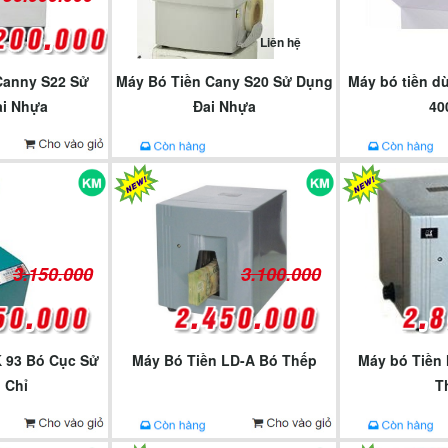
Liên hệ
Canny S22 Sử
Máy Bó Tiền Cany S20 Sử Dụng
Máy bó tiền d
i Nhựa
Đai Nhựa
40
3.150.000
3.100.000
 93 Bó Cục Sử
Máy Bó Tiền LD-A Bó Thếp
Máy bó Tiền
 Chỉ
T