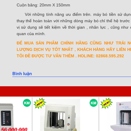
Cuộn băng: 20mm X 150mm
Với những tính năng ưu điểm trên. máy bó tiền sử dụn
thay thế hoàn toàn với những dòng máy bó chỉ thế hệ trước
vị sử dụng sẽ tiết kiệm về thời gian , nhân lực , cũng như 
quan của mình.
ĐỂ MUA SẢN PHẨM CHÍNH HÃNG CŨNG NHƯ TRẢI N
LƯỢNG DỊCH VỤ TỐT NHẤT , KHÁCH HÀNG HÃY LIÊN H
TÔI ĐỀ ĐƯỢC TƯ VẤN THÊM . HOLINE: 02868.595.292
Bình luận
56.000.000