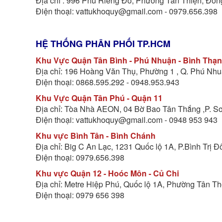
Địa chỉ : 996 Phú Riềng Đỏ, Phường Tân Thiện, Đồn
Điện thoại: vattukhoquy@gmail.com - 0979.656.398
HỆ THỐNG PHÂN PHỐI TP.HCM
Khu Vực Quận Tân Bình - Phú Nhuận - Bình Thạ
Địa chỉ: 196 Hoàng Văn Thụ, Phường 1 , Q. Phú Nh
Điện thoại: 0868.595.292 - 0948.953.943
Khu Vực Quận Tân Phú - Quận 11
Địa chỉ: Tòa Nhà AEON, 04 Bờ Bao Tân Thắng ,P. S
Điện thoại: vattukhoquy@gmail.com - 0948 953 943
Khu vực Bình Tân - Bình Chánh
Địa chỉ: Big C An Lạc, 1231 Quốc lộ 1A, P.Bình Trị 
Điện thoại: 0979.656.398
Khu vực Quận 12 - Hoóc Môn - Củ Chi
Địa chỉ: Metre Hiệp Phú, Quốc lộ 1A, Phường Tân Th
Điện thoại: 0979 656 398