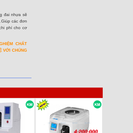
g đai nhựa sẽ
 .Giúp các đơn
chi phí cho cơ
GHIỆM CHẤT
Ệ VỚI CHÚNG
4.200.000