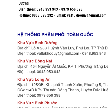
Dương
Điện thoại: 0948 953 943 - 0979 656 398
Hotline: 0868 595 292 - Email: vattukhoquy@gmail.com
HỆ THỐNG PHÂN PHỐI TOÀN QUỐC
Khu Vực Bình Dương
Địa chỉ: Lô A 288 Huỳnh Văn Lũy, Phú Lợi, TP Thủ 
Điện thoại: vattukhoquy@gmail.com - 0948.953.943
Khu Vực Đồng Nai
Địa chỉ:454 Nguyễn Ái Quốc, KP 1, Phường Trảng Dà
Điện thoại: 0948.953.943
Khu Vực Long An
Địa chỉ: 125/3B, Khu phố Thanh Xuân, Phường 5, T
CS2 :14B KP2 Thị trấn Đông Thành, Huyện Đức Huệ
Điện thoại: 0979 656 398
Khu Vực Bình Phước