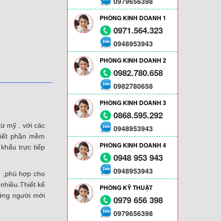
0979656398
PHÒNG KINH DOANH 1
0971.564.323
0948953943
PHÒNG KINH DOANH 2
0982.780.658
0982780658
PHÒNG KINH DOANH 3
0868.595.292
ừ mỹ . với các
0948953943
 viết phần mềm
PHÒNG KINH DOANH 4
khẩu trực tiếp
0948 953 943
0948953943
 ,phù hợp cho
nhiều.Thiết kế
PHÒNG KỸ THUẬT
hững người mới
0979 656 398
0979656398