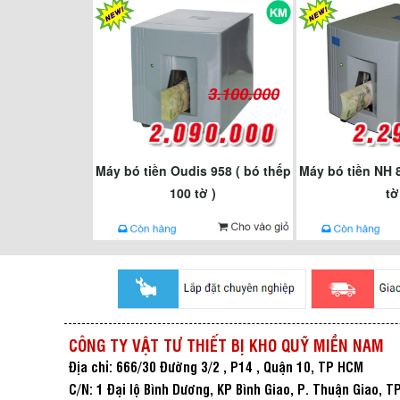
3.100.000
Máy bó tiền Oudis 958 ( bó thếp
Máy bó tiền NH 8
100 tờ )
tờ
CÔNG TY VẬT TƯ THIẾT BỊ KHO QUỸ MIỀN NAM
Địa chỉ: 666/30 Đường 3/2 , P14 , Quận 10, TP HCM
C/N: 1 Đại lộ Bình Dương, KP Bình Giao, P. Thuận Giao, T