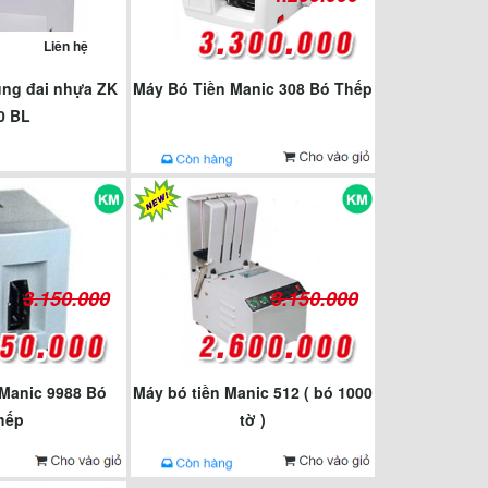
Liên hệ
ùng đai nhựa ZK
Máy Bó Tiền Manic 308 Bó Thếp
0 BL
3.150.000
3.150.000
 Manic 9988 Bó
Máy bó tiền Manic 512 ( bó 1000
hếp
tờ )