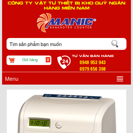
CÔNG TY VẬT TƯ THIẾT BỊ KHO QUỸ NGÂN
HÀNG MIỀN NAM
TƯ VẤN BÁN HÀNG
Giỏ hàng
0
0948 953 943
0979 656 398
Menu
▼
▼