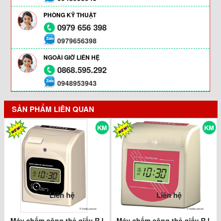
PHÒNG KỸ THUẬT
0979 656 398
0979656398
NGOÀI GIỜ LIÊN HỆ
0868.595.292
0948953943
SẢN PHẨM LIÊN QUAN
Liên hệ
Liên hệ
Máy chấm công thẻ giấy RJ
Máy chấm công thẻ giấy RJ-