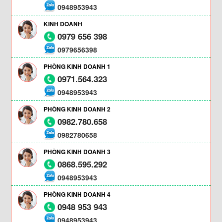
0948953943
KINH DOANH
0979 656 398
0979656398
PHÒNG KINH DOANH 1
0971.564.323
0948953943
PHÒNG KINH DOANH 2
0982.780.658
0982780658
PHÒNG KINH DOANH 3
0868.595.292
0948953943
PHÒNG KINH DOANH 4
0948 953 943
0948953943