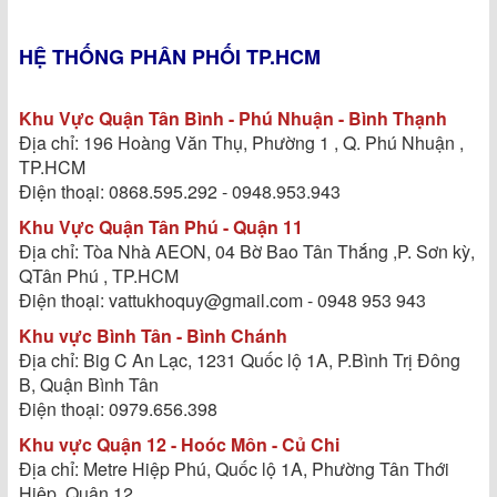
HỆ THỐNG PHÂN PHỐI TP.HCM
Khu Vực Quận Tân Bình - Phú Nhuận - Bình Thạnh
Địa chỉ: 196 Hoàng Văn Thụ, Phường 1 , Q. Phú Nhuận ,
TP.HCM
Điện thoại: 0868.595.292 - 0948.953.943
Khu Vực Quận Tân Phú - Quận 11
Địa chỉ: Tòa Nhà AEON, 04 Bờ Bao Tân Thắng ,P. Sơn kỳ,
QTân Phú , TP.HCM
Điện thoại: vattukhoquy@gmail.com - 0948 953 943
Khu vực Bình Tân - Bình Chánh
Địa chỉ: Big C An Lạc, 1231 Quốc lộ 1A, P.Bình Trị Đông
B, Quận Bình Tân
Điện thoại: 0979.656.398
Khu vực Quận 12 - Hoóc Môn - Củ Chi
Địa chỉ: Metre Hiệp Phú, Quốc lộ 1A, Phường Tân Thới
Hiệp, Quận 12