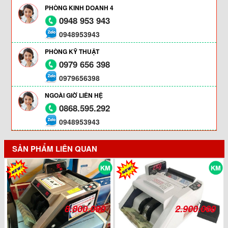
PHÒNG KINH DOANH 4
0948 953 943
0948953943
PHÒNG KỸ THUẬT
0979 656 398
0979656398
NGOÀI GIỜ LIÊN HỆ
0868.595.292
0948953943
SẢN PHẨM LIÊN QUAN
8.800.000
2.900.000