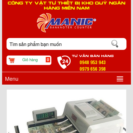
CÔNG TY VẬT TƯ THIẾT BỊ KHO QUỸ NGÂN
HÀNG MIỀN NAM
TƯ VẤN BÁN HÀNG
Giỏ hàng
0
0948 953 943
0979 656 398
Menu
▼
▼