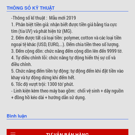
THÔNG SỐ KỸ THUẬT
-Thông số kĩ thuật : Mẫu mới 2019
1. Phân biệt tiền giả: nhận biết được tiền giả bằng tia cực
tím (tia UV) và phát hiện từ (MG).
2. Đếm được tất cả loại tiền: polymer, cotton và các loại tiền
ngoại tệ khác (USD, EURO,...). Đếm chia tiền theo số lượng.
3. Đếm cộng dồn: chức năng đếm cộng dồn lên đến 9999 tờ.
4. Tự điều chỉnh lỗi: chức năng tự động hiển thị sự cố và
điều chỉnh.
5. Chức năng đếm tiền tự động: tự động đếm khi đặt tiền vào
khay và tự động dừng khi đếm hết.
6. Tốc độ vượt trội: 1300 tờ/ phút.
- Linh kiện kèm theo máy bao gồm: chổi vệ sinh + dây nguồn
+ đồng hồ kéo dài + hướng dẫn sử dụng.
Bình luận
TƯ VẤN BÁN HÀNG