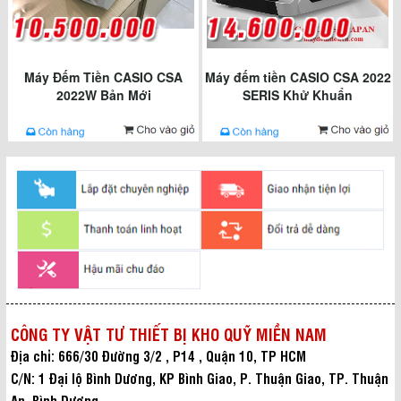
Máy Đếm Tiền CASIO CSA
Máy đếm tiền CASIO CSA 2022
2022W Bản Mới
SERIS Khử Khuẩn
CÔNG TY VẬT TƯ THIẾT BỊ KHO QUỸ MIỀN NAM
Địa chỉ: 666/30 Đường 3/2 , P14 , Quận 10, TP HCM
C/N: 1 Đại lộ Bình Dương, KP Bình Giao, P. Thuận Giao, TP. Thuận
An, Bình Dương