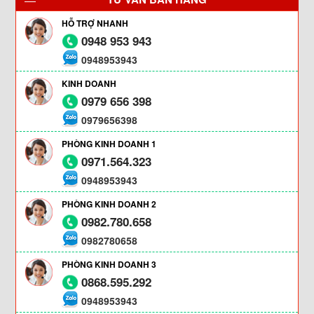
HỖ TRỢ NHANH
0948 953 943
0948953943
KINH DOANH
0979 656 398
0979656398
PHÒNG KINH DOANH 1
0971.564.323
0948953943
PHÒNG KINH DOANH 2
0982.780.658
0982780658
PHÒNG KINH DOANH 3
0868.595.292
0948953943