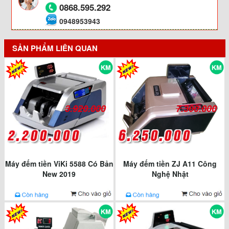
0868.595.292
0948953943
SẢN PHẨM LIÊN QUAN
3.920.000
7.300.000
Máy đếm tiền ViKi 5588 Có Bản
Máy đếm tiền ZJ A11 Công
New 2019
Nghệ Nhật