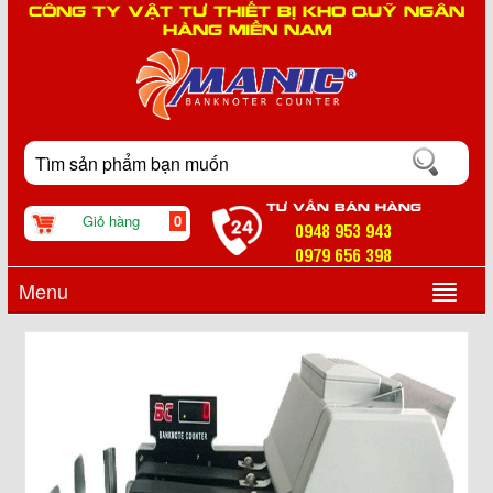
CÔNG TY VẬT TƯ THIẾT BỊ KHO QUỸ NGÂN
HÀNG MIỀN NAM
TƯ VẤN BÁN HÀNG
Giỏ hàng
0
0948 953 943
0979 656 398
Menu
▼
▼