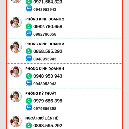
0971.564.323
0948953943
PHÒNG KINH DOANH 2
0982.780.658
0982780658
PHÒNG KINH DOANH 3
0868.595.292
0948953943
PHÒNG KINH DOANH 4
0948 953 943
0948953943
PHÒNG KỸ THUẬT
0979 656 398
0979656398
NGOÀI GIỜ LIÊN HỆ
0868.595.292