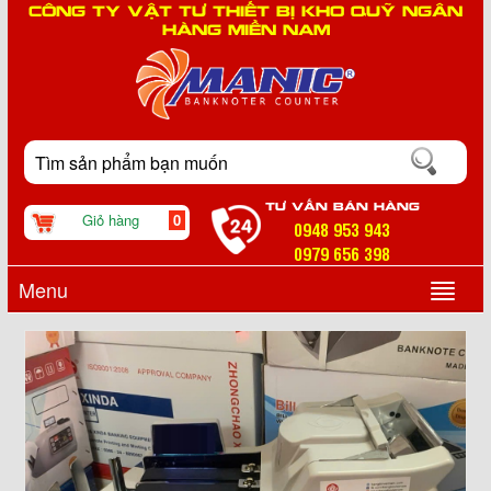
CÔNG TY VẬT TƯ THIẾT BỊ KHO QUỸ NGÂN
HÀNG MIỀN NAM
TƯ VẤN BÁN HÀNG
Giỏ hàng
0
0948 953 943
0979 656 398
Menu
▼
▼