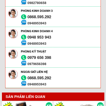
0982780658
PHÒNG KINH DOANH 3
0868.595.292
0948953943
PHÒNG KINH DOANH 4
0948 953 943
0948953943
PHÒNG KỸ THUẬT
0979 656 398
0979656398
NGOÀI GIỜ LIÊN HỆ
0868.595.292
0948953943
SẢN PHẨM LIÊN QUAN