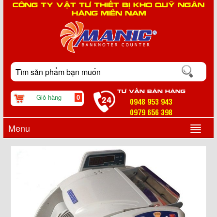
CÔNG TY VẬT TƯ THIẾT BỊ KHO QUỸ NGÂN
HÀNG MIỀN NAM
TƯ VẤN BÁN HÀNG
Giỏ hàng
0
0948 953 943
0979 656 398
Menu
▼
▼