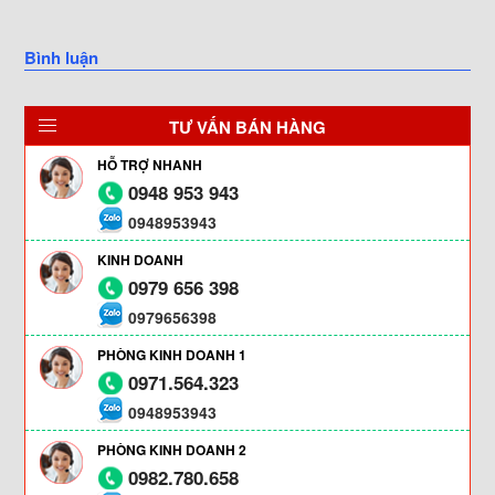
Bình luận
TƯ VẤN BÁN HÀNG
HỖ TRỢ NHANH
0948 953 943
0948953943
KINH DOANH
0979 656 398
0979656398
PHÒNG KINH DOANH 1
0971.564.323
0948953943
PHÒNG KINH DOANH 2
0982.780.658