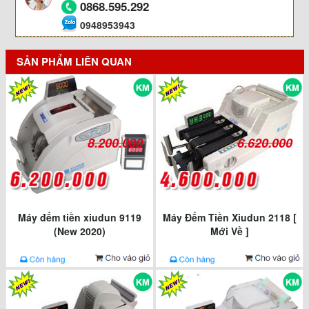
0868.595.292
0948953943
SẢN PHẨM LIÊN QUAN
8.200.000
6.620.000
Máy đếm tiền xiudun 9119
Máy Đếm Tiền Xiudun 2118 [
(New 2020)
Mới Về ]