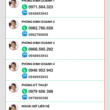
PHÒNG KINH DOANH 1
0971.564.323
0948953943
PHÒNG KINH DOANH 2
0982.780.658
0982780658
PHÒNG KINH DOANH 3
0868.595.292
0948953943
PHÒNG KINH DOANH 4
0948 953 943
0948953943
PHÒNG KỸ THUẬT
0979 656 398
0979656398
NGOÀI GIỜ LIÊN HỆ