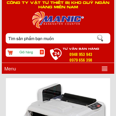
CÔNG TY VẬT TƯ THIẾT BỊ KHO QUỸ NGÂN
HÀNG MIỀN NAM
TƯ VẤN BÁN HÀNG
Giỏ hàng
0
0948 953 943
0979 656 398
Menu
▼
▼