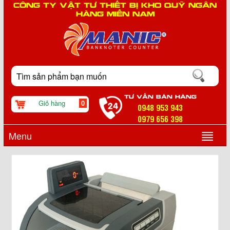
CÔNG TY VẬT TƯ THIẾT BỊ KHO QUỸ NGÂN
HÀNG MIỀN NAM
TƯ VẤN BÁN HÀNG
Giỏ hàng
0
0948 953 943
0979 656 398
Menu
▼
▼