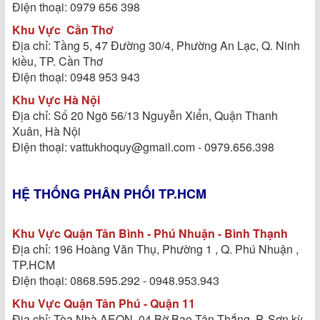
Điện thoại: 0979 656 398
Khu Vực
Cần Thơ
Địa chỉ: Tầng 5, 47 Đường 30/4, Phường An Lạc, Q. Ninh
kiều, TP. Cần Thơ
Điện thoại: 0948 953 943
Khu Vực Hà Nội
Địa chỉ: Số 20 Ngõ 56/13 Nguyễn Xiển, Quận Thanh
Xuân, Hà Nội
Điện thoại: vattukhoquy@gmail.com - 0979.656.398
HỆ THỐNG PHÂN PHỐI TP.HCM
Khu Vực Quận Tân Bình - Phú Nhuận - Bình Thạnh
Địa chỉ: 196 Hoàng Văn Thụ, Phường 1 , Q. Phú Nhuận ,
TP.HCM
Điện thoại: 0868.595.292 - 0948.953.943
Khu Vực Quận Tân Phú - Quận 11
Địa chỉ: Tòa Nhà AEON, 04 Bờ Bao Tân Thắng ,P. Sơn kỳ,