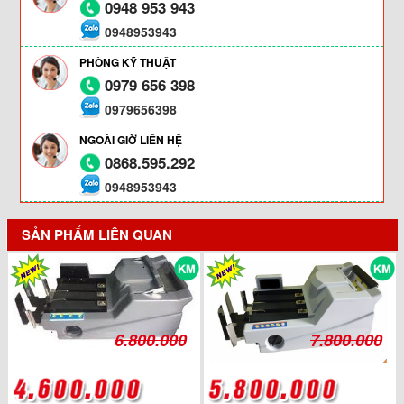
0948 953 943
0948953943
PHÒNG KỸ THUẬT
0979 656 398
0979656398
NGOÀI GIỜ LIÊN HỆ
0868.595.292
0948953943
SẢN PHẨM LIÊN QUAN
6.800.000
7.800.000