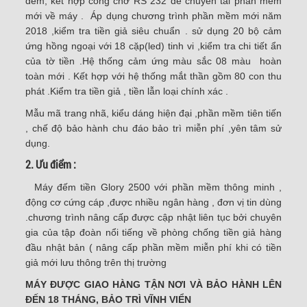
đếm, kết hợp cổng chờ RS 232 để chuyển tải phần mềm
mới về máy . Áp dụng chương trình phần mềm mới năm
2018 ,kiểm tra tiền giả siêu chuẩn . sử dụng 20 bộ cảm
ứng hồng ngoại với 18 cặp(led) tinh vi ,kiểm tra chi tiết ẩn
của tờ tiền .Hệ thống cảm ứng màu sắc 08 màu hoàn
toàn mới . Kết hợp với hệ thống mắt thần gồm 80 con thu
phát .Kiểm tra tiền giả , tiền lẫn loại chính xác .
Mẫu mã trang nhã, kiểu dáng hiện đại ,phần mềm tiên tiến
, chế độ bảo hành chu đáo bảo trì miễn phí ,yên tâm sử
dụng.
2. Ưu điểm :
Máy đếm tiền Glory 2500 với phần mềm thông minh ,
động cơ cứng cáp ,được nhiều ngân hàng , đơn vị tin dùng
.chương trình nâng cấp được cập nhật liên tục bởi chuyên
gia của tập đoàn nổi tiếng về phòng chống tiền giả hàng
đầu nhật bản ( nâng cấp phần mềm miễn phí khi có tiền
giả mới lưu thông trên thị trường
MÁY ĐƯỢC GIAO HÀNG TẬN NƠI VÀ BẢO HÀNH LÊN
ĐẾN 18 THÁNG, BẢO TRÌ VĨNH VIỂN