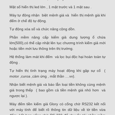
Mặt số hiển thị led lớn , 1 mặt trước và 1 mặt sau .
Máy tự động nhận biệt mệnh giá và hiển thị mệnh giá khi
đếm ở chế độ tự động.
Tự động xóa số và chức năng cộng dồn.
Phần mềm nâng cấp kiểm giả dung lượng ổ chứa
lớn(500),có thể cập nhật lên tục chương trình kiểm giả mới
hoặc tiền mới lưu thông trên thị trường.
Hệ thống làm mát khi đếm và lọc bụi độc hại hoàn toàn tự
động .
Tự hiển thị tình trạng máy hoạt động khi gặp sự cố (
motor ,curoa ,cảm ứng , mắt thần ....vv).
Nhận biết mệnh giá và báo lẫn loại tiền không cùng mệnh
giá trong thếp ( bao gồm cả tiền mệnh giá nhỏ hơn và
ngược lại ).
Máy đếm tiền kiểm giả Glory có cổng chờ RS232 kết nối
với máy tính để biết rõ thông tin dữ liệu về tờ tiền vừa