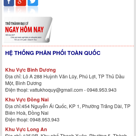
HỆ THỐNG PHÂN PHỐI TOÀN QUỐC
Khu Vực Bình Dương
Địa chỉ: Lô A 288 Huỳnh Văn Lũy, Phú Lợi, TP Thủ Dầu
Một, Bình Dương
Điện thoại: vattukhoquy@gmail.com - 0948.953.943
Khu Vực Đồng Nai
Địa chỉ:454 Nguyễn Ái Quốc, KP 1, Phường Trảng Dài, TP
Biên Hoà, Đồng Nai
Điện thoại: 0948.953.943
Khu Vực Long An
Địa chỉ: 125/3B, Khu phố Thanh Xuân, Phường 5, Thành