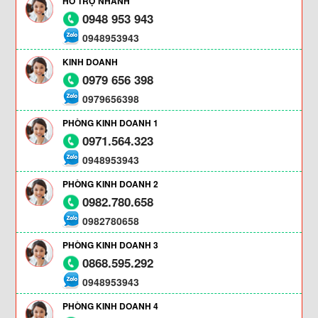
HỖ TRỢ NHANH
0948 953 943
0948953943
KINH DOANH
0979 656 398
0979656398
PHÒNG KINH DOANH 1
0971.564.323
0948953943
PHÒNG KINH DOANH 2
0982.780.658
0982780658
PHÒNG KINH DOANH 3
0868.595.292
0948953943
PHÒNG KINH DOANH 4