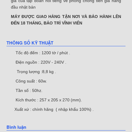
gia của tập đoàn nổi tiếng về phòng chống tiền giả hàng
đầu nhật bản
MÁY ĐƯỢC GIAO HÀNG TẬN NƠI VÀ BẢO HÀNH LÊN
ĐẾN 18 THÁNG, BẢO TRÌ VĨNH VIỂN
THÔNG SỐ KỸ THUẬT
Tốc độ đếm : 1200 tờ / phút .
Điện nguồn : 220V - 240V .
Trọng lượng :8,8 kg .
Công suất : 60w.
Tần số : 50hz.
Kích thước : 257 x 205 x 270 (mm).
Xuất xứ : chính hãng ( nhập khẩu 100%) .
Bình luận