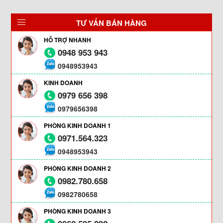
TƯ VẤN BÁN HÀNG
HỖ TRỢ NHANH
0948 953 943
0948953943
KINH DOANH
0979 656 398
0979656398
PHÒNG KINH DOANH 1
0971.564.323
0948953943
PHÒNG KINH DOANH 2
0982.780.658
0982780658
PHÒNG KINH DOANH 3