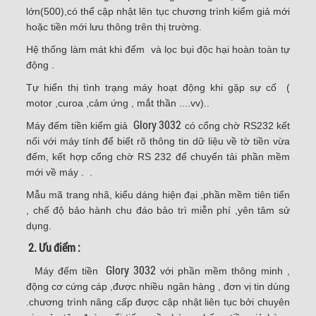
lớn(500),có thể cập nhật lên tục chương trình kiểm giả mới
hoặc tiền mới lưu thông trên thị trường.
Hệ thống làm mát khi đếm và lọc bụi độc hại hoàn toàn tự
động .
Tự hiển thị tình trạng máy hoạt động khi gặp sự cố (
motor ,curoa ,cảm ứng , mắt thần ....vv)..
Glory 3032
Máy đếm tiền kiểm giả
có cổng chờ RS232 kết
nối với máy tính để biết rõ thông tin dữ liệu về tờ tiền vừa
đếm, kết hợp cổng chờ RS 232 để chuyển tải phần mềm
mới về máy . .
Mẫu mã trang nhã, kiểu dáng hiện đại ,phần mềm tiên tiến
, chế độ bảo hành chu đáo bảo trì miễn phí ,yên tâm sử
dụng.
2. Ưu điểm :
Glory 3032
Máy đếm tiền
với phần mềm thông minh ,
động cơ cứng cáp ,được nhiều ngân hàng , đơn vị tin dùng
.chương trình nâng cấp được cập nhật liên tục bởi chuyên