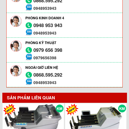
0868.595.292
0948953943
PHÒNG KINH DOANH 4
0948 953 943
0948953943
PHÒNG KỸ THUẬT
0979 656 398
0979656398
NGOÀI GIỜ LIÊN HỆ
0868.595.292
0948953943
SẢN PHẨM LIÊN QUAN