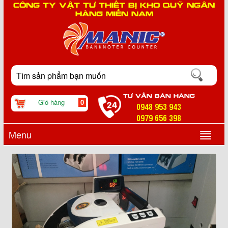
CÔNG TY VẬT TƯ THIẾT BỊ KHO QUỸ NGÂN
HÀNG MIỀN NAM
TƯ VẤN BÁN HÀNG
Giỏ hàng
0
0948 953 943
0979 656 398
Menu
▼
▼