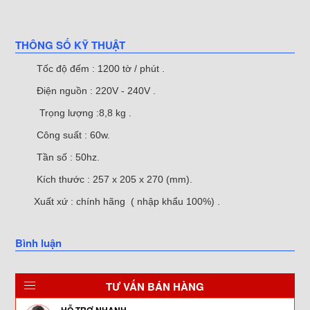
THÔNG SỐ KỸ THUẬT
Tốc độ đếm : 1200 tờ / phút .
Điện nguồn : 220V - 240V .
Trọng lượng :8,8 kg .
Công suất : 60w.
Tần số : 50hz.
Kích thước : 257 x 205 x 270 (mm).
Xuất xứ : chính hãng ( nhập khẩu 100%) .
Bình luận
TƯ VẤN BÁN HÀNG
HỖ TRỢ NHANH