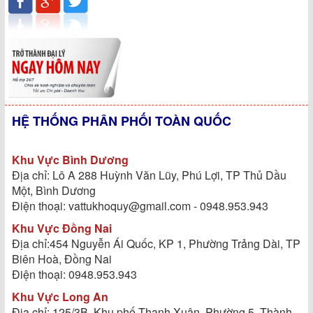
HỆ THỐNG PHÂN PHỐI TOÀN QUỐC
Khu Vực Bình Dương
Địa chỉ: Lô A 288 Huỳnh Văn Lũy, Phú Lợi, TP Thủ Dầu
Một, Bình Dương
Điện thoại: vattukhoquy@gmail.com - 0948.953.943
Khu Vực Đồng Nai
Địa chỉ:454 Nguyễn Ái Quốc, KP 1, Phường Trảng Dài, TP
Biên Hoà, Đồng Nai
Điện thoại: 0948.953.943
Khu Vực Long An
Địa chỉ: 125/3B, Khu phố Thanh Xuân, Phường 5, Thành