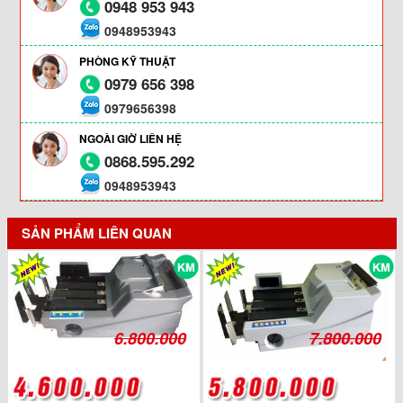
0948 953 943
0948953943
PHÒNG KỸ THUẬT
0979 656 398
0979656398
NGOÀI GIỜ LIÊN HỆ
0868.595.292
0948953943
SẢN PHẨM LIÊN QUAN
6.800.000
7.800.000