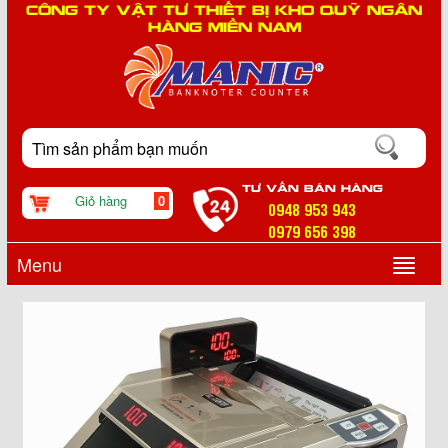
CÔNG TY VẬT TƯ THIẾT BỊ KHO QUỸ NGÂN
HÀNG MIỀN NAM
TƯ VẤN BÁN HÀNG
Giỏ hàng
0
0948 953 943
0979 656 398
Menu
▼
▼