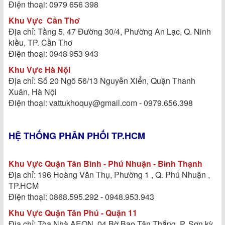
Điện thoại: 0979 656 398
Khu Vực
Cần Thơ
Địa chỉ: Tầng 5, 47 Đường 30/4, Phường An Lạc, Q. Ninh
kiều, TP. Cần Thơ
Điện thoại: 0948 953 943
Khu Vực Hà Nội
Địa chỉ: Số 20 Ngõ 56/13 Nguyễn Xiển, Quận Thanh
Xuân, Hà Nội
Điện thoại: vattukhoquy@gmail.com - 0979.656.398
HỆ THỐNG PHÂN PHỐI TP.HCM
Khu Vực Quận Tân Bình - Phú Nhuận - Bình Thạnh
Địa chỉ: 196 Hoàng Văn Thụ, Phường 1 , Q. Phú Nhuận ,
TP.HCM
Điện thoại: 0868.595.292 - 0948.953.943
Khu Vực Quận Tân Phú - Quận 11
Địa chỉ: Tòa Nhà AEON, 04 Bờ Bao Tân Thắng ,P. Sơn kỳ,