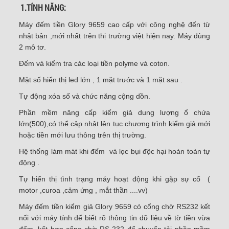
1.TÍNH NĂNG:
Máy đếm tiền Glory
9659 cao cấp với công nghệ đến từ
nhật bản ,mới nhất trên thị trường việt hiện nay. Máy dùng
2 mô tơ.
Đếm và kiểm tra các loại tiền polyme và coton.
Mặt số hiển thị led lớn , 1 mặt trước và 1 mặt sau .
Tự động xóa số và chức năng cộng dồn.
Phần mềm nâng cấp kiểm giả dung lượng ổ chứa
lớn(500),có thể cập nhật lên tục chương trình kiểm giả mới
hoặc tiền mới lưu thông trên thị trường.
Hệ thống làm mát khi đếm và lọc bụi độc hại hoàn toàn tự
động .
Tự hiển thị tình trạng máy hoạt động khi gặp sự cố (
motor ,curoa ,cảm ứng , mắt thần ....vv)
Máy đếm tiền kiểm giả Glory 9659 có cổng chờ RS232 kết
nối với máy tính để biết rõ thông tin dữ liệu về tờ tiền vừa
đếm, kết hợp cổng chờ RS 232 để chuyển tải phần mềm