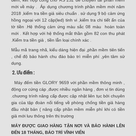
mới về máy . Áp dụng chương trình phần mềm mới năm
2018 ,kiểm tra tiền giả siêu chuẩn . sử dụng 9 bộ cảm ứng
hồng ngoại với 12 cặp(led) tinh vi ,kiểm tra chi tiết ẩn của
tờ tiền .Hệ thống cảm ứng màu sắc 08 màu hoàn toàn
mới . Kết hợp với hệ thống mắt thần gồm 82 con thu phát
.Kiểm tra tiền giả , tiền lẫn loại chính xác .
Mẫu mã trang nhã, kiểu dáng hiện đại ,phần mềm tiên tiến
, chế độ bảo hành chu đáo bảo trì miễn phí ,yên tâm sử
dụng.
2. Ưu điểm :
Máy đếm tiền GLORY 9659 với phần mềm thông minh ,
động cơ cứng cáp ,được nhiều ngân hàng , đơn vị tin dùng
.chương trình nâng cấp được cập nhật liên tục bởi chuyên
gia của tập đoàn nổi tiếng về phòng chống tiền giả hàng
đầu nhật bản ( nâng cấp phần mềm miễn phí khi có tiền
giả mới lưu thông trên thị trường
MÁY ĐƯỢC GIAO HÀNG TẬN NƠI VÀ BẢO HÀNH LÊN
ĐẾN 18 THÁNG, BẢO TRÌ VĨNH VIỂN