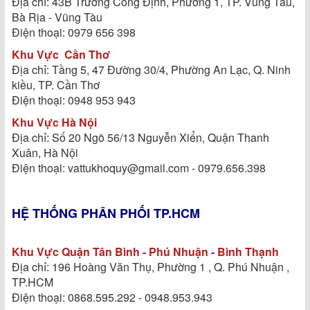
Địa chỉ: 43B Trương Công Định, Phường 1, TP. Vũng Tàu,
Bà Rịa - Vũng Tàu
Điện thoại: 0979 656 398
Khu Vực
Cần Thơ
Địa chỉ: Tầng 5, 47 Đường 30/4, Phường An Lạc, Q. Ninh
kiều, TP. Cần Thơ
Điện thoại: 0948 953 943
Khu Vực Hà Nội
Địa chỉ: Số 20 Ngõ 56/13 Nguyễn Xiển, Quận Thanh
Xuân, Hà Nội
Điện thoại: vattukhoquy@gmail.com - 0979.656.398
HỆ THỐNG PHÂN PHỐI TP.HCM
Khu Vực Quận Tân Bình - Phú Nhuận - Bình Thạnh
Địa chỉ: 196 Hoàng Văn Thụ, Phường 1 , Q. Phú Nhuận ,
TP.HCM
Điện thoại: 0868.595.292 - 0948.953.943