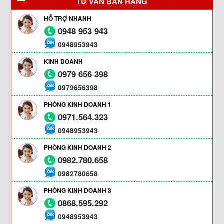
TƯ VẤN BÁN HÀNG
HỖ TRỢ NHANH
0948 953 943
0948953943
KINH DOANH
0979 656 398
0979656398
PHÒNG KINH DOANH 1
0971.564.323
0948953943
PHÒNG KINH DOANH 2
0982.780.658
0982780658
PHÒNG KINH DOANH 3
0868.595.292
0948953943