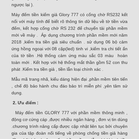
ngược lại ).
Máy đếm tiền kiểm giả Glory 777 có cổng chờ RS232 kết
nối với máy tính để biết rõ thông tin dữ liệu về tờ tiền vừa
đếm, kết hợp cổng chờ RS 232 để chuyển tải phần mềm
mới về máy . Áp dụng chương trình phần mềm mới năm
2018 ,kiểm tra tiền giả siêu chuẩn . sử dụng 06 bộ cảm
ứng hồng ngoại với 08 cặp(led) tinh vi ,kiểm tra chi tiết ẩn
của tờ tiền .Hệ thống cảm ứng màu sắc 03 màu hoàn
toàn mới . Kết hợp với hệ thống mắt thần gồm 52 con thu
phát .Kiểm tra tiền giả , tiền lẫn loại chính xác .
Mẫu mã trang nhã, kiểu dáng hiện đại ,phần mềm tiên tiến
, chế độ bảo hành chu đáo bảo trì miễn phí ,yên tâm sử
dụng.
2. Ưu điểm :
Máy đếm tiền GLORY 777 với phần mềm thông minh ,
động cơ cứng cáp ,được nhiều ngân hàng , đơn vị tin dùng
.chương trình nâng cấp được cập nhật liên tục bởi chuyên
gia của tập đoàn nổi tiếng về phòng chống tiền giả hàng