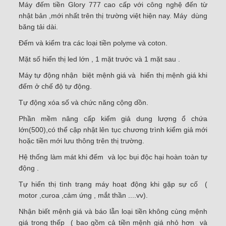
Máy đếm tiền Glory
777 cao cấp với công nghệ đến từ
nhật bản ,mới nhất trên thị trường việt hiện nay. Máy dùng
băng tải dài.
Đếm và kiểm tra các loại tiền polyme và coton.
Mặt số hiển thị led lớn , 1 mặt trước và 1 mặt sau .
Máy tự động nhận biệt mệnh giá và hiển thị mệnh giá khi
đếm ở chế độ tự động.
Tự động xóa số và chức năng cộng dồn.
Phần mềm nâng cấp kiểm giả dung lượng ổ chứa
lớn(500),có thể cập nhật lên tục chương trình kiểm giả mới
hoặc tiền mới lưu thông trên thị trường.
Hệ thống làm mát khi đếm và lọc bụi độc hại hoàn toàn tự
động .
Tự hiển thị tình trạng máy hoạt động khi gặp sự cố (
motor ,curoa ,cảm ứng , mắt thần ....vv).
Nhận biết mệnh giá và báo lẫn loại tiền không cùng mệnh
giá trong thếp ( bao gồm cả tiền mệnh giá nhỏ hơn và