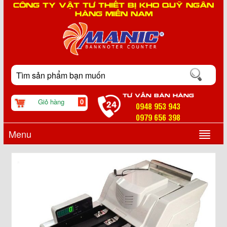
CÔNG TY VẬT TƯ THIẾT BỊ KHO QUỸ NGÂN
HÀNG MIỀN NAM
TƯ VẤN BÁN HÀNG
Giỏ hàng
0
0948 953 943
0979 656 398
Menu
▼
▼