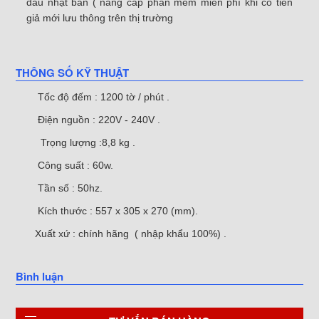
đầu nhật bản ( nâng cấp phần mềm miễn phí khi có tiền
giả mới lưu thông trên thị trường
THÔNG SỐ KỸ THUẬT
Tốc độ đếm : 1200 tờ / phút .
Điện nguồn : 220V - 240V .
Trọng lượng :8,8 kg .
Công suất : 60w.
Tần số : 50hz.
Kích thước : 557 x 305 x 270 (mm).
Xuất xứ : chính hãng ( nhập khẩu 100%) .
Bình luận