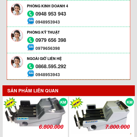
PHÒNG KINH DOANH 4
0948 953 943
0948953943
PHÒNG KỸ THUẬT
0979 656 398
0979656398
NGOÀI GIỜ LIÊN HỆ
0868.595.292
0948953943
SẢN PHẨM LIÊN QUAN
6.800.000
7.800.000