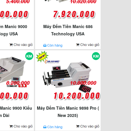
5.400.000
10.820.000
ền Manic 9000
Máy Đếm Tiền Manic 686
logy USA
Technology USA
8.200.000
10.800.000
Manic 9900 Kiểu
Máy Đếm Tiền Manic 9898 Pro (
 Dài
New 2025)