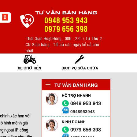
TƯ VẤN BÁN HÀNG
0
0948 953 943
0979 656 398
Thời Gian Hoạt Động : 08h - 22h \ Từ Thứ 2 -
CN Giao hàng : Tất cả các ngày kể cả chủ
nhật
XE CHỞ TIỀN
DỊCH VỤ SỬA CHỮA
TƯ VẤN BÁN HÀNG
HỖ TRỢ NHANH
0948 953 943
0948953943
chính xác hơn với
KINH DOANH
 có hình mệnh giá
0979 656 398
ng ngoại IR công
imer giống như tiền