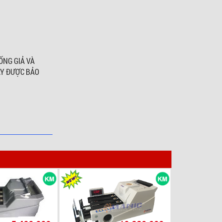
NG GIẢ VÀ
ÁY ĐƯỢC BẢO