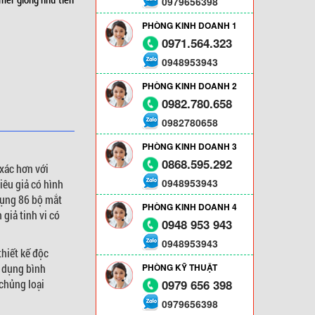
0979656398
PHÒNG KINH DOANH 1
0971.564.323
0948953943
PHÒNG KINH DOANH 2
0982.780.658
0982780658
PHÒNG KINH DOANH 3
0868.595.292
 xác hơn với
0948953943
iêu giả có hình
dụng 86 bộ mắt
PHÒNG KINH DOANH 4
giả tinh vi có
0948 953 943
0948953943
hiết kế độc
ử dụng bình
PHÒNG KỸ THUẬT
chủng loại
0979 656 398
0979656398