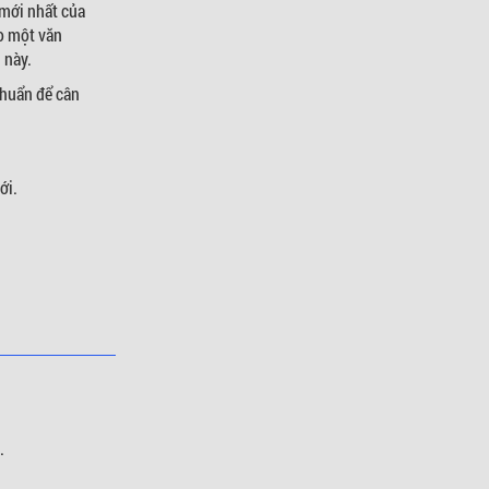
mới nhất của
o một văn
 này.
chuẩn để cân
ới.
.