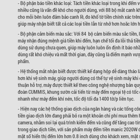
- Bộ phận báo tiền khác loại: Tách tiền khác loại trong khi đếm 
nhiều cũng là vấn đề khó cho người dùng, với 88 bộ mắt canh k
cho mỗi bên luôn đảm bảo canh lề, đo khổ tờ tiền chính xác trê
giúp máy nhận biết tất cả các loại tiền lẫn từ nhở hơn hoăc lớn 
- Bộ phận cảm biến màu sắc: Với 84 bộ cảm biến màu sắc tiền,
máy nhận đúng mệnh giá tiền khi đếm, hạn chế tối đa lỗi thả tiề
dùng sử dụng chưa quen, giúp máy luôn luôn ổn định ít báo n
dùng rất khó chiệu và mất thời gian, đây cũng là điểm mạnh vượt
phẩm.
- Hệ thống mắt nhận biết được thiết kế dạng hộp dễ dàng tháo l
hơn khi vệ sinh máy, giúp người dùng có thể tự vệ sinh máy khi
thuận hỗ trợ, máy được thiết kế theo công nghệ nhượng bản qu
đoàn CUMMIS, khung sườn cải tiến từ máy đếm ngoại tệ có tốc
nhanh như máy đếm khí nén, tốc độ tối đa 1400 tờ/p liên tục.
- Hiện nay các hệ thống giao dịch của ngân hàng và các tổng cô
tiền giao dịch lớn đang phải bỏ ra một khoản chi phí mua thêm 
camera, nhằm soi lại quá trình kiểm đếm và cũng để tăng cao t
trong giao dịch tiền, với sản phẩm máy đếm tiền manic 2020W đ
mặt số hiển thị đếm lớn hơn 0.8 inch dùng cho khách xem, mặt s