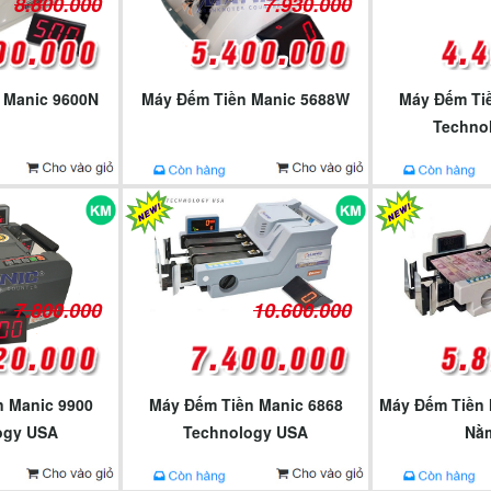
8.800.000
7.930.000
 Manic 9600N
Máy Đếm Tiền Manic 5688W
Máy Đếm Ti
Techno
7.800.000
10.600.000
 Manic 9900
Máy Đếm Tiền Manic 6868
Máy Đếm Tiền 
ogy USA
Technology USA
Nằm