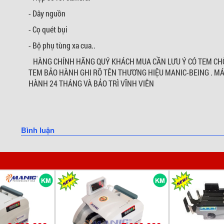
- Dây nguồn
- Cọ quét bụi
- Bộ phụ tùng xa cua..
HÀNG CHÍNH HÃNG QUÝ KHÁCH MUA CẦN LƯU Ý CÓ TEM CHỐ
TEM BẢO HÀNH GHI RÕ TÊN THƯƠNG HIỆU MANIC-BEING . M
HÀNH 24 THÁNG VÀ BẢO TRÌ VĨNH VIỄN
Bình luận