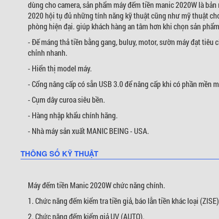
dùng cho camera, sản phẩm máy đếm tiền manic 2020W là bản 
2020 hội tụ đủ những tính năng kỹ thuật cũng như mỹ thuật ch
phòng hiện đại. giúp khách hàng an tâm hơn khi chọn sản phẩm
- Đế máng thả tiền bằng gang, buluy, motor, sườn máy đạt tiêu 
chỉnh nhanh.
- Hiển thị model máy.
- Cổng nâng cấp có sẵn USB 3.0 để nâng cấp khi có phần mền m
- Cụm dây curoa siêu bền.
- Hàng nhập khẩu chính hãng.
- Nhà máy sản xuất MANIC BEING - USA.
THÔNG SỐ KỸ THUẬT
Máy đếm tiền Manic 2020W chức năng chính.
1. Chức năng đếm kiểm tra tiền giả, báo lẫn tiền khác loại (ZISE)
2. Chức năng đếm kiểm giả UV (AUTO).