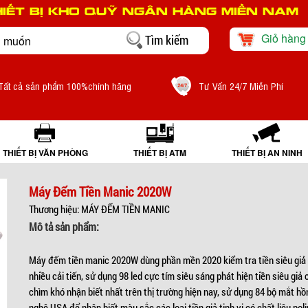
HIẾT BỊ KHO QUỸ NGÂN HÀNG MIỀN NAM
Giỏ hàng
Tất cả sản phẩm 100%chính hãng
Tư Vấn 24/7 Miễn Phí
THIẾT BỊ VĂN PHÒNG
THIẾT BỊ ATM
THIẾT BỊ AN NINH
Máy Đếm Tiền Manic 2020W
Thương hiệu: MÁY ĐẾM TIỀN MANIC
Mô tả sản phẩm:
Máy đếm tiền manic 2020W dùng phần mền 2020 kiểm tra tiền siêu giả 
nhiều cải tiến, sử dụng 98 led cực tím siêu sáng phát hiện tiền siêu giả
chìm khó nhận biết nhất trên thị trường hiện nay, sử dụng 84 bộ mắt hồ
nghệ USA để nhận biết màu sắc các loại tiền giả tinh vi có chất liệu pol