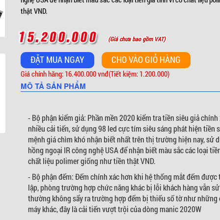
thật VND.
(Giá chưa bao gồm VAT)
Giá chính hãng: 16.400.000 vnđ
(Tiết kiệm: 1.200.000)
MÔ TẢ SẢN PHẨM
- Bộ phận kiểm giả: Phần mền 2020 kiểm tra tiền siêu giả chính
nhiều cải tiến, sử dụng 98 led cực tím siêu sáng phát hiện tiền s
mệnh giá chìm khó nhận biết nhất trên thị trường hiện nay, sử 
hồng ngoại IR công nghệ USA để nhận biết màu sắc các loại tiền 
chất liệu polimer giống như tiền thật VND.
- Bộ phận đếm: Đếm chính xác hơn khi hệ thống mắt đếm được t
lập, phòng trường hợp chức năng khác bị lỗi khách hàng vẫn s
thường không sẩy ra trường hợp đếm bị thiếu số tờ như những 
máy khác, đây là cải tiến vượt trội của dòng manic 2020W