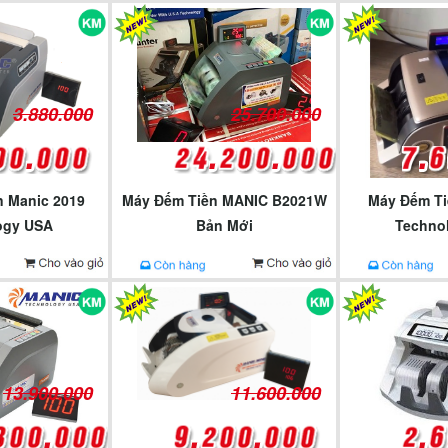
3.880.000
25.700.000
 Manic 2019
Máy Đếm Tiền MANIC B2021W
Máy Đếm Ti
ogy USA
Bản Mới
Techno
13.900.000
11.600.000