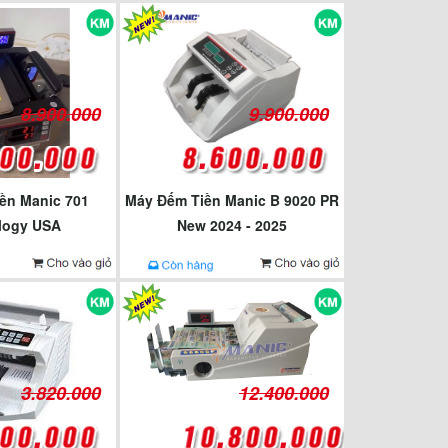
8.900.000
9.900.000
ền Manic 701
Máy Đếm Tiền Manic B 9020 PR
logy USA
New 2024 - 2025
3.820.000
12.400.000