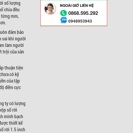
với số lượng
NGOÀI GIỜ LIÊN HỆ
hổ chia đều
0868.595.292
n từng mm,
0948953943
hơn.
 luôn đảm bảo
n sai khi người
hầm làm người
 trội của sản
ắp thuận tiện
 chưa có kỹ
yền của tập
 độ đếm cực
ng ty có lượng
hộp số rời
ính minh bạch
ược thiết kế
ố rời 1.5 inch