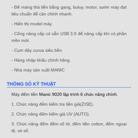
- Đế máng thả tiền bằng gang, buluy, motor, sườn máy đạt
tiêu chuẩn để cân chỉnh nhanh.
- Hiển thị model máy.
- Cổng nâng cấp có sẵn USB 3.0 để nâng cấp khi có phần
mền mới.
- Cụm dây curoa siêu bền.
- Hàng nhập khẩu chính hãng.
- Nhà máy sản xuất MANIC
THÔNG SỐ KỸ THUẬT
Máy đếm tiền
Manic 9020 lập trình 6 chức năng chính.
1. Chức năng đếm kiểm tra tiền giả(ZISE).
2. Chức năng đếm kiểm giả UV (AUTO).
3. Chức năng đếm đếm số tờ, đếm tiền cotton, đếm ngoại
tệ, vé số.