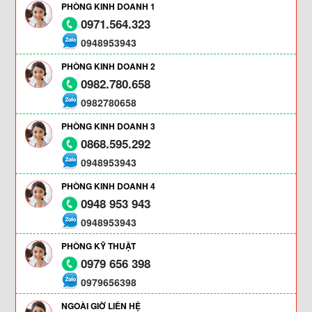
PHÒNG KINH DOANH 1
0971.564.323
0948953943
PHÒNG KINH DOANH 2
0982.780.658
0982780658
PHÒNG KINH DOANH 3
0868.595.292
0948953943
PHÒNG KINH DOANH 4
0948 953 943
0948953943
PHÒNG KỸ THUẬT
0979 656 398
0979656398
NGOÀI GIỜ LIÊN HỆ