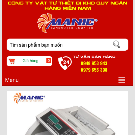
CÔNG TY VẬT TƯ THIẾT BỊ KHO QUỸ NGÂN
HÀNG MIỀN NAM
TƯ VẤN BÁN HÀNG
Giỏ hàng
0
0948 953 943
0979 656 398
Menu
▼
▼