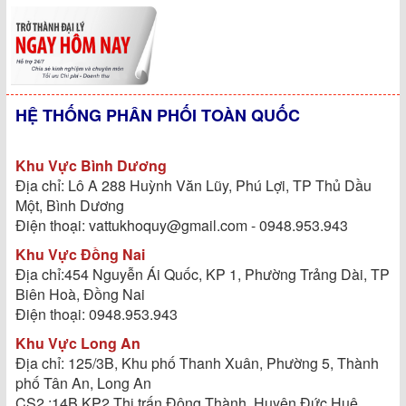
HỆ THỐNG PHÂN PHỐI TOÀN QUỐC
Khu Vực Bình Dương
Địa chỉ: Lô A 288 Huỳnh Văn Lũy, Phú Lợi, TP Thủ Dầu
Một, Bình Dương
Điện thoại: vattukhoquy@gmail.com - 0948.953.943
Khu Vực Đồng Nai
Địa chỉ:454 Nguyễn Ái Quốc, KP 1, Phường Trảng Dài, TP
Biên Hoà, Đồng Nai
Điện thoại: 0948.953.943
Khu Vực Long An
Địa chỉ: 125/3B, Khu phố Thanh Xuân, Phường 5, Thành
phố Tân An, Long An
CS2 :14B KP2 Thị trấn Đông Thành, Huyện Đức Huệ,