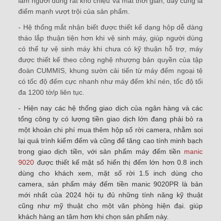
làm người dùng rất khó chiệu và mất thời gian, đây cũng là
điểm mạnh vượt trội của sản phẩm.
- Hệ thống mắt nhận biết được thiết kế dạng hộp dễ dàng
tháo lắp thuận tiện hơn khi vệ sinh máy, giúp người dùng
có thể tự vệ sinh máy khi chưa có kỹ thuận hỗ trợ, máy
được thiết kế theo công nghệ nhượng bản quyền của tập
đoàn CUMMIS, khung sườn cải tiến từ máy đếm ngoại tệ
có tốc độ đếm cực nhanh như máy đếm khí nén, tốc độ tối
đa 1200 tờ/p liên tục.
- Hiện nay các hệ thống giao dịch của ngân hàng và các
tổng công ty có lượng tiền giao dịch lớn đang phải bỏ ra
một khoản chi phí mua thêm hộp số rời camera, nhằm soi
lại quá trình kiểm đếm và cũng để tăng cao tính minh bạch
trong giao dịch tiền, với sản phẩm máy đếm tiền
manic
9020
được thiết kế mặt số hiển thị đếm lớn hơn 0.8 inch
dùng cho khách xem, mặt số rời 1.5 inch dùng cho
camera, sản phẩm máy đếm tiền manic 9020PR là bản
mới nhất của 2024 hội tụ đủ những tính năng kỹ thuật
cũng như mỹ thuật cho một văn phòng hiện đại. giúp
khách hàng an tâm hơn khi chọn sản phẩm này.