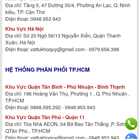
Địa chỉ: Tầng 5, 47 Đường 30/4, Phường An Lạc, Q. Ninh
kiều, TP. Cần Thơ
Điện thoại: 0948 953 943
Khu Vực Hà Nội
Địa chỉ: Số 20 Ngõ 56/13 Nguyễn Xiển, Quận Thanh
Xuân, Hà Nội
Điện thoại: vattukhoquy@gmail.com - 0979.656.398
HỆ THỐNG PHÂN PHỐI TP.HCM
Khu Vực Quận Tân Bình - Phú Nhuận - Bình Thạnh
Địa chỉ: 196 Hoàng Văn Thụ, Phường 1 , Q. Phú Nhuận ,
TP.HCM
Điện thoại: 0868.595.292 - 0948.953.943
Khu Vực Quận Tân Phú - Quận 11
Địa chỉ: Tòa Nhà AEON, 04 Bờ Bao Tân Thắng ,P. Sơn kỳ,
QTân Phú , TP.HCM
Điện thoại: vattukhoquy@gmail.com - 0948 953 943