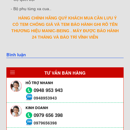
- Bộ phụ tùng xa cua.
.
HÀNG CHÍNH HÃNG QUÝ KHÁCH MUA CẦN LƯU Ý
CÓ TEM CHỐNG GIẢ VÀ TEM BẢO HÀNH GHI RÕ TÊN
THƯƠNG HIỆU MANIC-BEING . MÁY ĐƯỢC BẢO HÀNH
24 THÁNG VÀ BẢO TRÌ VĨNH VIỄN
Bình luận
TƯ VẤN BÁN HÀNG
HỖ TRỢ NHANH
0948 953 943
0948953943
KINH DOANH
0979 656 398
0979656398