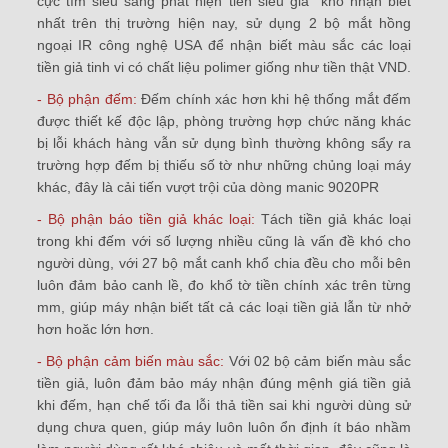
cực tím siêu sáng phát hiện tiền siêu giả khó nhận biết
nhất trên thị trường hiện nay, sử dụng 2 bộ mắt hồng
ngoại IR công nghệ USA để nhận biết màu sắc các loại
tiền giả tinh vi có chất liệu polimer giống như tiền thật VND.
- Bộ phận đếm:
Đếm chính xác hơn khi hệ thống mắt đếm
được thiết kế độc lập, phòng trường hợp chức năng khác
bị lỗi khách hàng vẫn sử dụng bình thường không sẩy ra
trường hợp đếm bị thiếu số tờ như những chủng loại máy
khác, đây là cải tiến vượt trội của dòng
manic 9020PR
- Bộ phận báo tiền giả khác loại:
Tách tiền giả khác loại
trong khi đếm với số lượng nhiều cũng là vấn đề khó cho
người dùng, với 27 bộ mắt canh khổ chia đều cho mỗi bên
luôn đảm bảo canh lề, đo khổ tờ tiền chính xác trên từng
mm, giúp máy nhận biết tất cả các loại tiền giả lẫn từ nhở
hơn hoăc lớn hơn.
- Bộ phận cảm biến màu sắc:
Với 02 bộ cảm biến màu sắc
tiền giả, luôn đảm bảo máy nhận đúng mệnh giá tiền giả
khi đếm, hạn chế tối đa lỗi thả tiền sai khi người dùng sử
dụng chưa quen, giúp máy luôn luôn ổn định ít báo nhầm