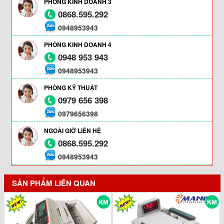
PHÒNG KINH DOANH 3
0868.595.292
0948953943
PHÒNG KINH DOANH 4
0948 953 943
0948953943
PHÒNG KỸ THUẬT
0979 656 398
0979656398
NGOÀI GIỜ LIÊN HỆ
0868.595.292
0948953943
SẢN PHẨM LIÊN QUAN