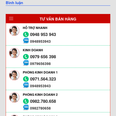
Bình luận
TƯ VẤN BÁN HÀNG
HỖ TRỢ NHANH
0948 953 943
0948953943
KINH DOANH
0979 656 398
0979656398
PHÒNG KINH DOANH 1
0971.564.323
0948953943
PHÒNG KINH DOANH 2
0982.780.658
0982780658