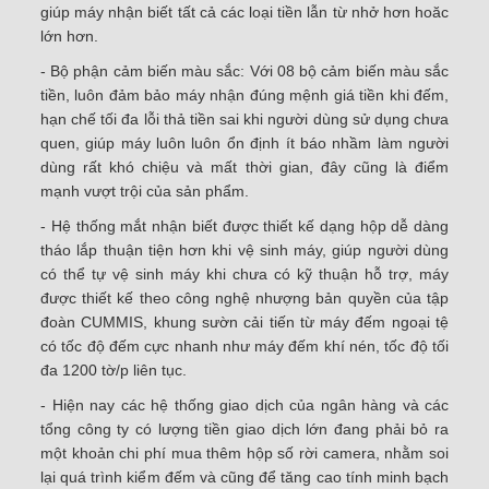
giúp máy nhận biết tất cả các loại tiền lẫn từ nhở hơn hoăc
lớn hơn.
- Bộ phận cảm biến màu sắc: Với 08 bộ cảm biến màu sắc
tiền, luôn đảm bảo máy nhận đúng mệnh giá tiền khi đếm,
hạn chế tối đa lỗi thả tiền sai khi người dùng sử dụng chưa
quen, giúp máy luôn luôn ổn định ít báo nhầm làm người
dùng rất khó chiệu và mất thời gian, đây cũng là điểm
mạnh vượt trội của sản phẩm.
- Hệ thống mắt nhận biết được thiết kế dạng hộp dễ dàng
tháo lắp thuận tiện hơn khi vệ sinh máy, giúp người dùng
có thể tự vệ sinh máy khi chưa có kỹ thuận hỗ trợ, máy
được thiết kế theo công nghệ nhượng bản quyền của tập
đoàn CUMMIS, khung sườn cải tiến từ máy đếm ngoại tệ
có tốc độ đếm cực nhanh như máy đếm khí nén, tốc độ tối
đa 1200 tờ/p liên tục.
- Hiện nay các hệ thống giao dịch của ngân hàng và các
tổng công ty có lượng tiền giao dịch lớn đang phải bỏ ra
một khoản chi phí mua thêm hộp số rời camera, nhằm soi
lại quá trình kiểm đếm và cũng để tăng cao tính minh bạch