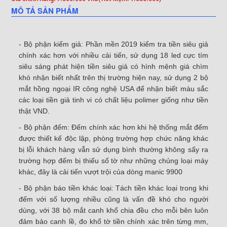
MÔ TẢ SẢN PHẨM
- Bộ phận kiểm giả: Phần mền 2019 kiểm tra tiền siêu giả
chính xác hơn với nhiều cải tiến, sử dụng 18 led cực tím
siêu sáng phát hiện tiền siêu giả có hình mệnh giá chìm
khó nhận biết nhất trên thị trường hiện nay, sử dụng 2 bộ
mắt hồng ngoại IR công nghệ USA để nhận biết màu sắc
các loại tiền giả tinh vi có chất liệu polimer giống như tiền
thật VND.
- Bộ phận đếm: Đếm chính xác hơn khi hệ thống mắt đếm
được thiết kế độc lập, phòng trường hợp chức năng khác
bị lỗi khách hàng vẫn sử dụng bình thường không sẩy ra
trường hợp đếm bị thiếu số tờ như những chủng loại máy
khác, đây là cải tiến vượt trội của dòng manic 9900
- Bộ phận báo tiền khác loại: Tách tiền khác loại trong khi
đếm với số lượng nhiều cũng là vấn đề khó cho người
dùng, với 38 bộ mắt canh khổ chia đều cho mỗi bên luôn
đảm bảo canh lề, đo khổ tờ tiền chính xác trên từng mm,