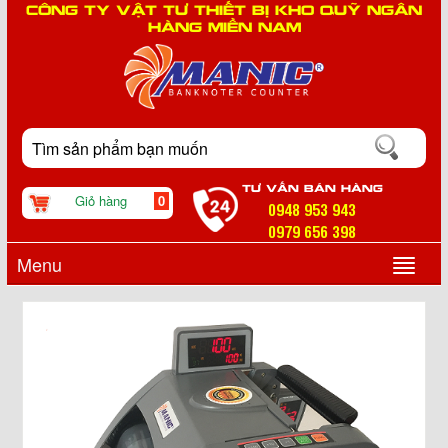
CÔNG TY VẬT TƯ THIẾT BỊ KHO QUỸ NGÂN
HÀNG MIỀN NAM
TƯ VẤN BÁN HÀNG
Giỏ hàng
0
0948 953 943
0979 656 398
Menu
▼
▼