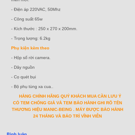
- Điện áp 220VAC, 50Mhz
- Công suất 65w
- Kích thước : 250 x 270 x 200mm.
- Trọng lượng: 6.2kg
Phụ kiện kèm theo
- Hộp số rời camera.
- Dây nguồn
- Cọ quét bụi
- Bộ phụ tùng xa cua.
.
HÀNG CHÍNH HÃNG QUÝ KHÁCH MUA CẦN LƯU Ý
CÓ TEM CHỐNG GIẢ VÀ TEM BẢO HÀNH GHI RÕ TÊN
THƯƠNG HIỆU MANIC-BEING . MÁY ĐƯỢC BẢO HÀNH
24 THÁNG VÀ BẢO TRÌ VĨNH VIỄN
Bình luận