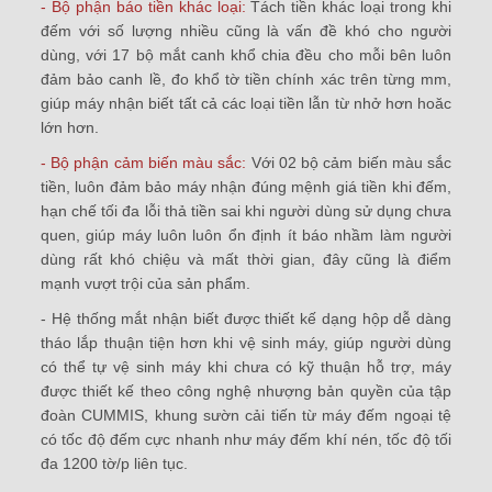
- Bộ phận báo tiền khác loại:
Tách tiền khác loại trong khi
đếm với số lượng nhiều cũng là vấn đề khó cho người
dùng, với 17 bộ mắt canh khổ chia đều cho mỗi bên luôn
đảm bảo canh lề, đo khổ tờ tiền chính xác trên từng mm,
giúp máy nhận biết tất cả các loại tiền lẫn từ nhở hơn hoăc
lớn hơn.
- Bộ phận cảm biến màu sắc:
Với 02 bộ cảm biến màu sắc
tiền, luôn đảm bảo máy nhận đúng mệnh giá tiền khi đếm,
hạn chế tối đa lỗi thả tiền sai khi người dùng sử dụng chưa
quen, giúp máy luôn luôn ổn định ít báo nhầm làm người
dùng rất khó chiệu và mất thời gian, đây cũng là điểm
mạnh vượt trội của sản phẩm.
- Hệ thống mắt nhận biết được thiết kế dạng hộp dễ dàng
tháo lắp thuận tiện hơn khi vệ sinh máy, giúp người dùng
có thể tự vệ sinh máy khi chưa có kỹ thuận hỗ trợ, máy
được thiết kế theo công nghệ nhượng bản quyền của tập
đoàn CUMMIS, khung sườn cải tiến từ máy đếm ngoại tệ
có tốc độ đếm cực nhanh như máy đếm khí nén, tốc độ tối
đa 1200 tờ/p liên tục.