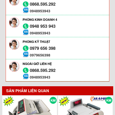
0868.595.292
0948953943
PHÒNG KINH DOANH 4
0948 953 943
0948953943
PHÒNG KỸ THUẬT
0979 656 398
0979656398
NGOÀI GIỜ LIÊN HỆ
0868.595.292
0948953943
SẢN PHẨM LIÊN QUAN