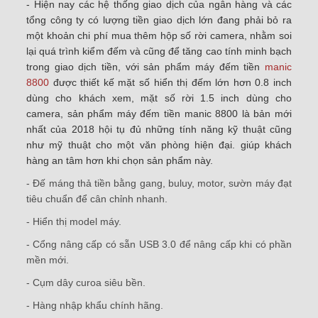
- Hiện nay các hệ thống giao dịch của ngân hàng và các
tổng công ty có lượng tiền giao dịch lớn đang phải bỏ ra
một khoản chi phí mua thêm hộp số rời camera, nhằm soi
lại quá trình kiểm đếm và cũng để tăng cao tính minh bạch
trong giao dịch tiền, với sản phẩm máy đếm tiền
manic
8800
được thiết kế mặt số hiển thị đếm lớn hơn 0.8 inch
dùng cho khách xem, mặt số rời 1.5 inch dùng cho
camera, sản phẩm máy đếm tiền manic 8800 là bản mới
nhất của 2018 hội tụ đủ những tính năng kỹ thuật cũng
như mỹ thuật cho một văn phòng hiện đại. giúp khách
hàng an tâm hơn khi chọn sản phẩm này.
- Đế máng thả tiền bằng gang, buluy, motor, sườn máy đạt
tiêu chuẩn để cân chỉnh nhanh.
- Hiển thị model máy.
- Cổng nâng cấp có sẵn USB 3.0 để nâng cấp khi có phần
mền mới.
- Cụm dây curoa siêu bền.
- Hàng nhập khẩu chính hãng.