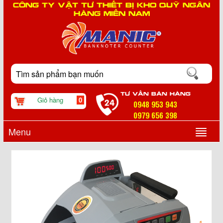
CÔNG TY VẬT TƯ THIẾT BỊ KHO QUỸ NGÂN
HÀNG MIỀN NAM
TƯ VẤN BÁN HÀNG
Giỏ hàng
0
0948 953 943
0979 656 398
Menu
▼
▼