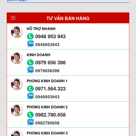
TƯ VẤN BÁN HÀNG
HỖ TRỢ NHANH
0948 953 943
0948953943
KINH DOANH
0979 656 398
0979656398
PHÒNG KINH DOANH 1
0971.564.323
0948953943
PHÒNG KINH DOANH 2
0982.780.658
0982780658
PHÒNG KINH DOANH 3